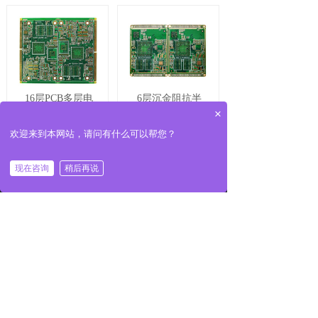
16层PCB多层电
6层沉金阻抗半
路板
孔电路板
×
欢迎来到本网站，请问有什么可以帮您？
现在咨询
稍后再说
首页
电话
邮件
地址
光纤线路板
六层固态硬盘线
路板