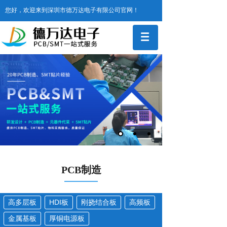
您好，欢迎来到深圳市德万达电子有限公司官网！
PCB制造
高多层板
HDI板
刚挠结合板
高频板
金属基板
厚铜电源板